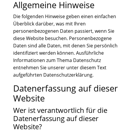
Allgemeine Hinweise
T:
+49-6221-33 52 97

Que puis-je faire pour vous ?
M:
+49-174-163 95 98
¿En qué le puedo ayudar?
Prenez contact avec moi:
E:
kontakt@sprache-wirkt.de
Die folgenden Hinweise geben einen einfachen

Póngase en contacto conmigo:
Überblick darüber, was mit Ihren
T:
+49-6221-33 52 97

M:
+49-174-163 95 98
T:
+49-6221-33 52 97
personenbezogenen Daten passiert, wenn Sie

M:
+49-174-163 95 98
E:
kontakt@sprache-wirkt.de

diese Website besuchen. Personenbezogene
E:
kontakt@sprache-wirkt.de

Daten sind alle Daten, mit denen Sie persönlich
identifiziert werden können. Ausführliche
Informationen zum Thema Datenschutz
entnehmen Sie unserer unter diesem Text
aufgeführten Datenschutzerklärung.
Datenerfassung auf dieser
Website
Wer ist verantwortlich für die
Datenerfassung auf dieser
Website?