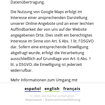
Datenübertragung.
Die Nutzung von Google Maps erfolgt im
Interesse einer ansprechenden Darstellung
unserer Online-Angebote und an einer leichten
Auffindbarkeit der von uns auf der Website
angegebenen Orte. Dies stellt ein berechtigtes
Interesse im Sinne von Art. 6 Abs. 1 lit. f DSGVO
dar. Sofern eine entsprechende Einwilligung
abgefragt wurde, erfolgt die Verarbeitung
ausschließlich auf Grundlage von Art. 6 Abs. 1
lit. a DSGVO; die Einwilligung ist jederzeit
widerrufbar.
Mehr Informationen zum Umgang mit
Nutzerdaten finden Sie in der
español
english
français
Datenschutzerklärung von Google:
© 2026, alle Rechte vorbehalten.
https://policies.google.com/privacy?hl=de
.
Impressum
|
Datenschutzerklärung